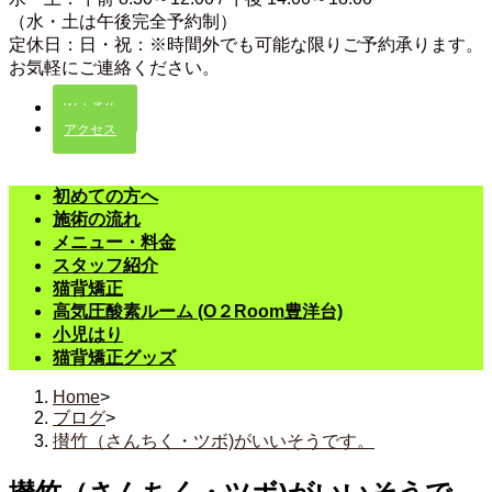
（水・土は午後完全予約制）
定休日：日・祝：※時間外でも可能な限りご予約承ります。
お気軽にご連絡ください。
Web予約
アクセス
初めての方へ
施術の流れ
メニュー・料金
スタッフ紹介
猫背矯正
高気圧酸素ルーム (O２Room豊洋台)
小児はり
猫背矯正グッズ
Home
>
ブログ
>
攅竹（さんちく・ツボ)がいいそうです。