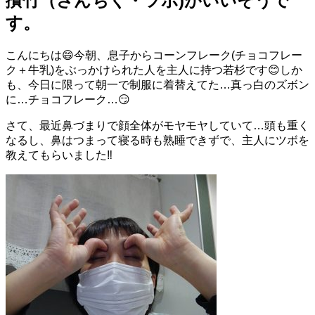
攅竹（さんちく・ツボ)がいいそうで
す。
こんにちは😄今朝、息子からコーンフレーク(チョコフレー
ク＋牛乳)をぶっかけられた人を主人に持つ若杉です😊しか
も、今日に限って朝一で制服に着替えてた…真っ白のズボン
に…チョコフレーク…😏
さて、最近鼻づまりで顔全体がモヤモヤしていて…頭も重く
なるし、鼻はつまって寝る時も熟睡できずで、主人にツボを
教えてもらいました‼