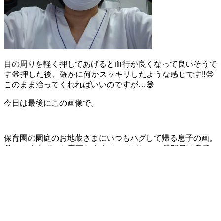
目の周りを軽く押してあげると血行が良くなって良いそうで
す😄押した後、確かに何かスッキリしたような感じです‼😊
このまま治ってくれればいいのですが…😅
今日は最後にこの画像で。
保育園の園庭のお地蔵さまにいつもハグして帰る息子の画。
😊このままずっと素直なままでいてほしい…😁明日は息子
の大好きなケンちゃんが遊びに来ます🏃🏠✨
いつもありがとうね😃
投稿日: