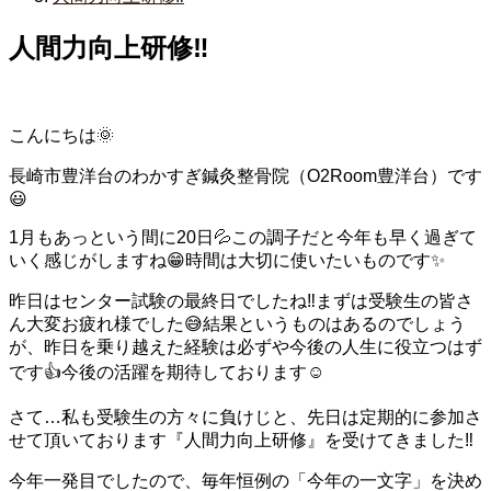
人間力向上研修‼️
こんにちは🌞
長崎市豊洋台のわかすぎ鍼灸整骨院（O2Room豊洋台）です
😃
1月もあっという間に20日💦この調子だと今年も早く過ぎて
いく感じがしますね😁時間は大切に使いたいものです✨
昨日はセンター試験の最終日でしたね‼️まずは受験生の皆さ
ん大変お疲れ様でした😅結果というものはあるのでしょう
が、昨日を乗り越えた経験は必ずや今後の人生に役立つはず
です👍今後の活躍を期待しております☺️
さて…私も受験生の方々に負けじと、先日は定期的に参加さ
せて頂いております『人間力向上研修』を受けてきました‼️
今年一発目でしたので、毎年恒例の「今年の一文字」を決め