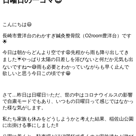
日曜日の一コマ😊
こんにちは😃
長崎市豊洋台のわかすぎ鍼灸整骨院（O2room豊洋台）です
🌟
今日は朝からどんより空です😩先程から雨も降り出してき
ました☔️やっぱり太陽の日差しを浴びないと何だか元気も出
ないですね〜😅雨も必要とわかっていながらも早く止んで
欲しいと思う今日この頃です😁
さて…昨日は日曜日✨ただ、世の中はコロナウイルスの影響
で自粛モードでもあり、いつもの日曜日って感じではなかっ
た様な気がします。
私たち家族も休みをどうしようかと考えた結果、稲佐山公園
に出掛ける事にしました‼️