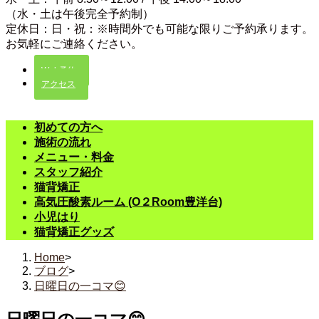
（水・土は午後完全予約制）
定休日：日・祝：※時間外でも可能な限りご予約承ります。
お気軽にご連絡ください。
Web予約
アクセス
初めての方へ
施術の流れ
メニュー・料金
スタッフ紹介
猫背矯正
高気圧酸素ルーム (O２Room豊洋台)
小児はり
猫背矯正グッズ
Home
>
ブログ
>
日曜日の一コマ😊