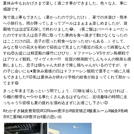
夏休み中もおかげさまで楽しく過ごす事ができました。色々な人、事に
感謝です。
海で遊ぶ事もできたし（暑かったので少しだけ）、家での水遊び・熊本
へ小旅行も。雨が降ってしまってプールはまぁまぁ楽しめましたが、遊
園地ではほぼ宝石探しで終わりました😂。（夜ご飯はバーベキューだっ
たのですが主人は息子用に取ってた豚肉を食べ過ぎて動けなくなったの
はここだけの話。息子が思った程食べなかったせいもある…）そして、
みなと祭りの花火を初めて稲佐山で見ました!!最近の花火って綺麗なんで
すね😍お盆には精霊船の爆竹にびびり、ＶファーレンVSサガン鳥栖戦で
はアウェイ観戦。ヴィヴィホー!!! 佐賀の映画館でしんちゃんの映画も感
動しました。息子は猫ちゃん大好きで推し猫ちゃんがいるのですが、そ
の子に会いにも♥夏休み最後の日はＶファーレン観戦で選手と一緒に入場
もできました!!😊私は夏休みが終わり学校の給食が始まってくれて助かっ
てます😄
きっと年末まであっという間でしょう…😵‍💫物を減らしていかなければ…
💦棚の整理も〜💦やる事たくさんあるはずなのに…近頃趣味の時間に走
っちゃう💦皆様も夏の疲れを溜め込まずにお過ごし下さい😊
#わかすぎ鍼灸整骨院#O2Room豊洋台#猫背矯正#酸素ルーム#鍼灸#長崎
市#三重#畝刈#豊洋台#夏の思い出