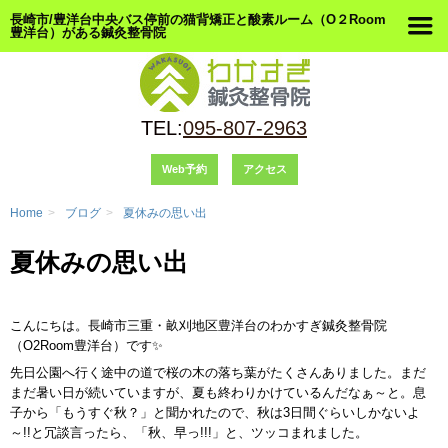
長崎市/豊洋台中央バス停前の猫背矯正と酸素ルーム（O２Room
豊洋台）がある鍼灸整骨院
TEL:
095-807-2963
Web予約
アクセス
Home
>
ブログ
>
夏休みの思い出
夏休みの思い出
こんにちは。長崎市三重・畝刈地区豊洋台のわかすぎ鍼灸整骨院
（O2Room豊洋台）です✨
先日公園へ行く途中の道で桜の木の落ち葉がたくさんありました。まだ
まだ暑い日が続いていますが、夏も終わりかけているんだなぁ～と。息
子から「もうすぐ秋？」と聞かれたので、秋は3日間ぐらいしかないよ
～!!と冗談言ったら、「秋、早っ!!!」と、ツッコまれました。