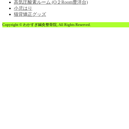
高気圧酸素ルーム (O２Room豊洋台)
小児はり
猫背矯正グッズ
Copyright ©
わかすぎ鍼灸整骨院
, All Rights Reserved.