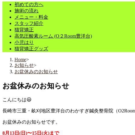
初めての方へ
施術の流れ
メニュー・料金
スタッフ紹介
猫背矯正
高気圧酸素ルーム (O２Room豊洋台)
小児はり
猫背矯正グッズ
Home
>
お知らせ
>
お盆休みのお知らせ
お盆休みのお知らせ
こんにちは😃
長崎市三重・畝刈地区豊洋台のわかすぎ鍼灸整骨院（O2Roo
お盆休みのお知らせです。
8月13日(日)〜15日(火)まで