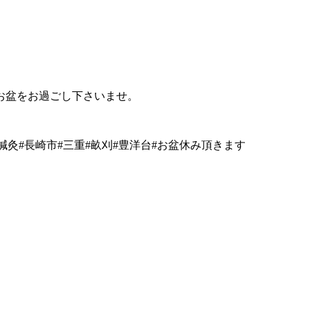
お盆をお過ごし下さいませ。
#鍼灸#長崎市#三重#畝刈#豊洋台#お盆休み頂きます